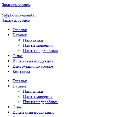
Перейти
Заказать звонок
к
содержимому
5@phoenix-granit.ru
Заказать звонок
Главная
Каталог
Памятники
Плиты мощения
Плиты надгробные
О нас
Испытания продукции
Инструкция по сборке
Контакты
Главная
Каталог
Памятники
Плиты мощения
Плиты надгробные
О нас
Испытания продукции