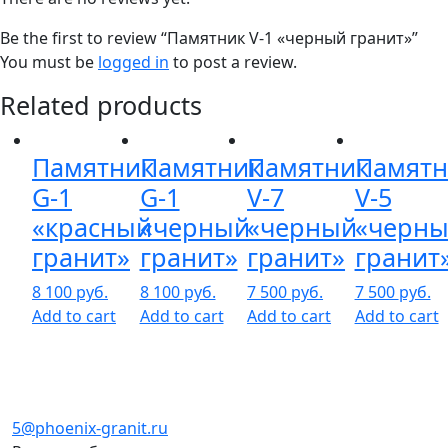
Be the first to review “Памятник V-1 «черный гранит»”
You must be
logged in
to post a review.
Related products
Памятник
Памятник
Памятник
Памятн
G-1
G-1
V-7
V-5
«красный
«черный
«черный
«черн
гранит»
гранит»
гранит»
гранит
8 100
руб.
8 100
руб.
7 500
руб.
7 500
руб.
Add to cart
Add to cart
Add to cart
Add to cart
5@phoenix-granit.ru