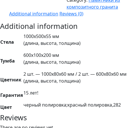
Category:
Памятники из
"черный
композитного гранита
гранит"
Additional information
Reviews (0)
quantity
Additional information
1000х500х55 мм
Стела
(длина, высота, толщина)
600х100х200 мм
Тумба
(длина, высота, толщина)
2 шт. — 1000х80х60 мм / 2 шт. — 600х80х60 мм
Цветник
(длина, высота, толщина)
15 лет!
Гарантия
черный полировка;красный полировка,282
Цвет
Reviews
There are no reviews yet.