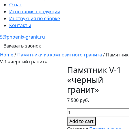
О нас
Испытания продукции
Инструкция по сборке
Контакты
5@phoenix-granit.ru
Заказать звонок
Home
/
Памятники из композитного гранита
/ Памятник
V-1 «черный гранит»
Памятник V-1
«черный
гранит»
7 500
руб.
Памятник
V-
Add to cart
1